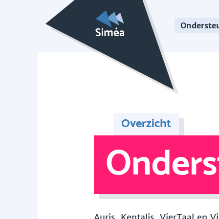
Onderste
Overzicht
Onders
Auris, Kentalis, VierTaal en