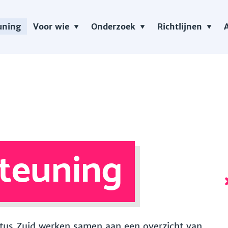
uning
Voor wie
Onderzoek
Richtlijnen
teuning
 Vitus Zuid werken samen aan een overzicht van