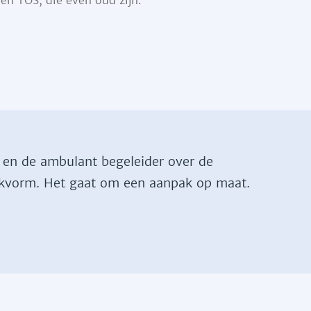
een TOS, die even oud zijn.
 en de ambulant begeleider over de
kvorm. Het gaat om een aanpak op maat.