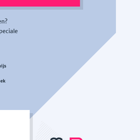
en?
peciale
ijs
iek