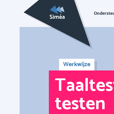
Onderste
Werkwijze
Taalte
testen