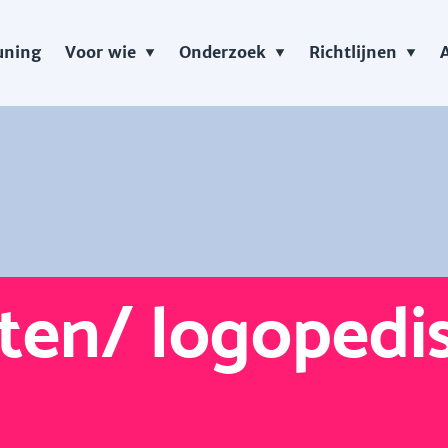
uning
Voor wie
Onderzoek
Richtlijnen
sten/ logopedi