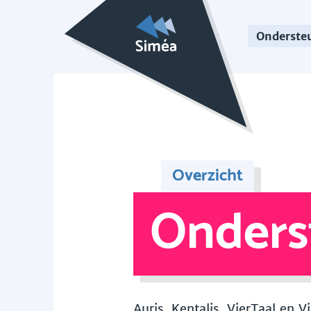
Onderste
Overzicht
Onders
Auris, Kentalis, VierTaal en