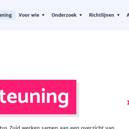
uning
Voor wie
Onderzoek
Richtlijnen
teuning
 Vitus Zuid werken samen aan een overzicht van