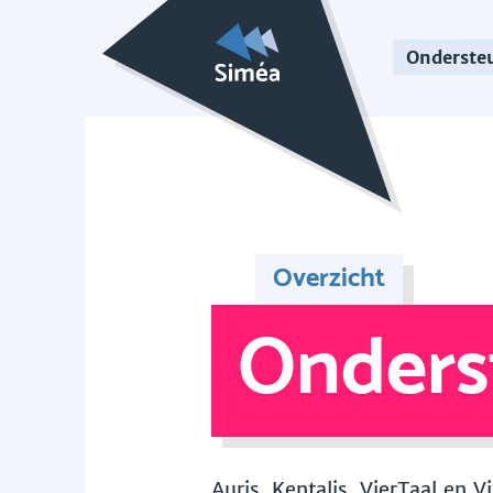
Onderste
Overzicht
Onders
Auris, Kentalis, VierTaal en