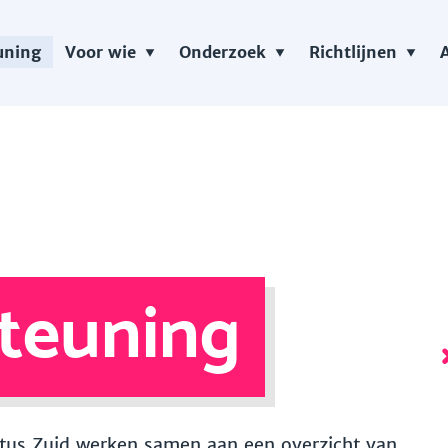
uning
Voor wie
Onderzoek
Richtlijnen
teuning
 Vitus Zuid werken samen aan een overzicht van