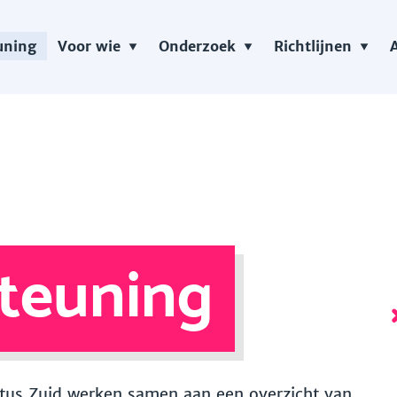
uning
Voor wie
Onderzoek
Richtlijnen
teuning
 Vitus Zuid werken samen aan een overzicht van