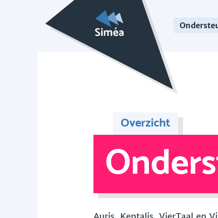
Onderste
Overzicht
Onders
Auris, Kentalis, VierTaal en