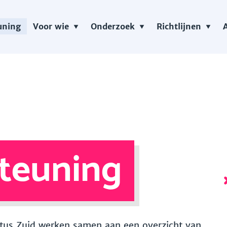
uning
Voor wie
Onderzoek
Richtlijnen
teuning
 Vitus Zuid werken samen aan een overzicht van