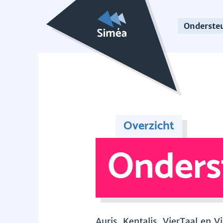
Onderste
Overzicht
Onders
Auris, Kentalis, VierTaal en