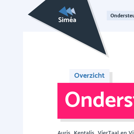
Onderste
Overzicht
Onders
Auris, Kentalis, VierTaal en