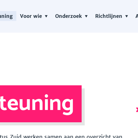
uning
Voor wie
Onderzoek
Richtlijnen
teuning
 Vitus Zuid werken samen aan een overzicht van