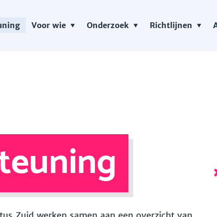
uning
Voor wie
Onderzoek
Richtlijnen
teuning
 Vitus Zuid werken samen aan een overzicht van