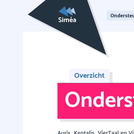
Onderste
Overzicht
Onders
Auris, Kentalis, VierTaal en