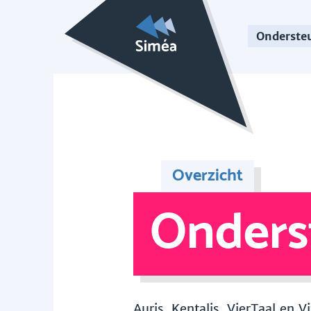
Onderste
Overzicht
Onders
Auris, Kentalis, VierTaal en