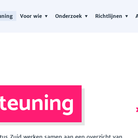
uning
Voor wie
Onderzoek
Richtlijnen
teuning
 Vitus Zuid werken samen aan een overzicht van