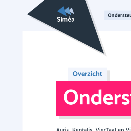
Onderste
Overzicht
Onders
Auris, Kentalis, VierTaal en