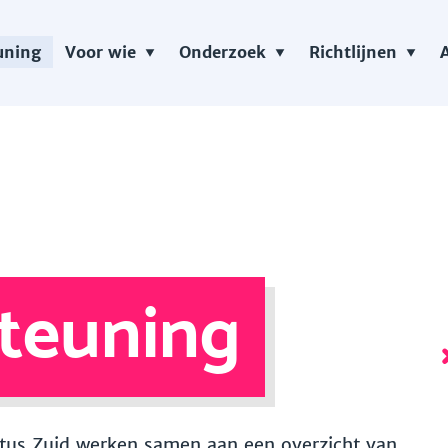
uning
Voor wie
Onderzoek
Richtlijnen
teuning
 Vitus Zuid werken samen aan een overzicht van