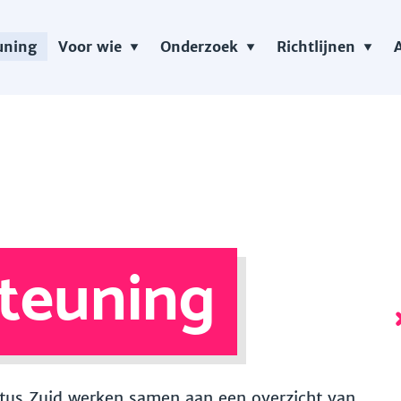
uning
Voor wie
Onderzoek
Richtlijnen
teuning
 Vitus Zuid werken samen aan een overzicht van