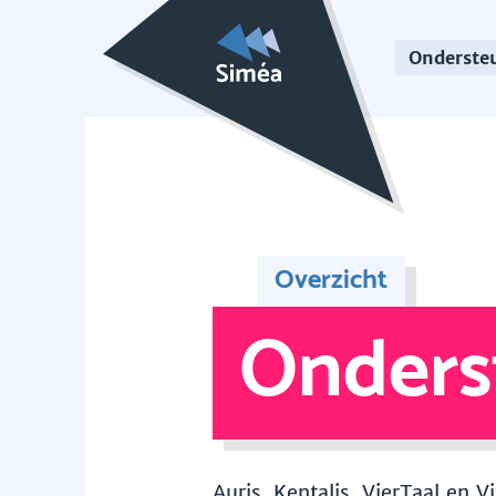
Onderste
Overzicht
Onders
Auris, Kentalis, VierTaal en