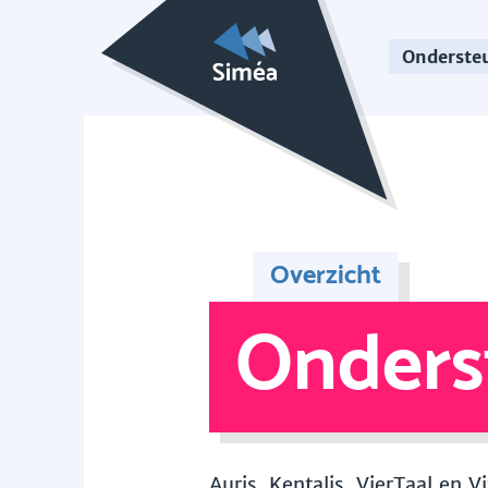
Onderste
Overzicht
Onders
Auris, Kentalis, VierTaal en