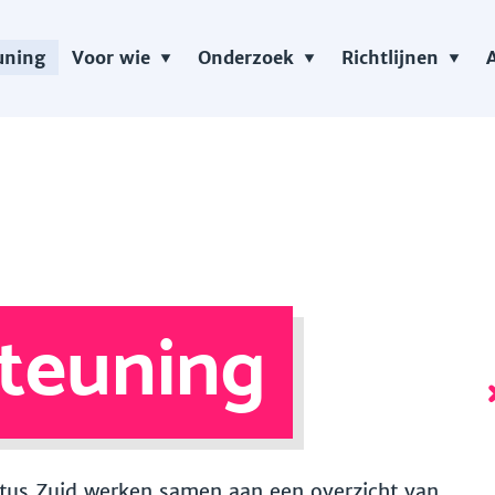
uning
Voor wie
Onderzoek
Richtlijnen
teuning
 Vitus Zuid werken samen aan een overzicht van