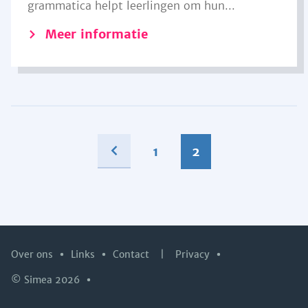
grammatica helpt leerlingen om hun...
Meer informatie
1
2
Over ons
Links
Contact
|
Privacy
© Simea 2026