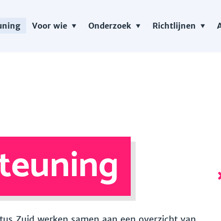
uning
Voor wie
Onderzoek
Richtlijnen
teuning
 Vitus Zuid werken samen aan een overzicht van