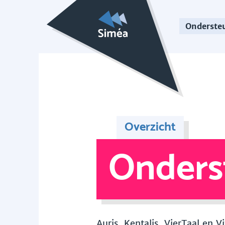
Onderste
Overzicht
Onders
Auris, Kentalis, VierTaal en