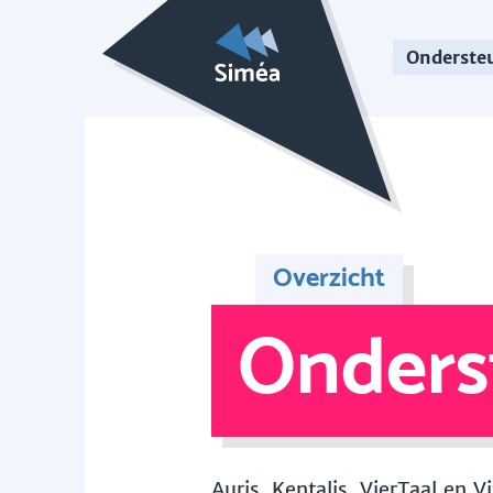
Onderste
Overzicht
Onders
Auris, Kentalis, VierTaal en