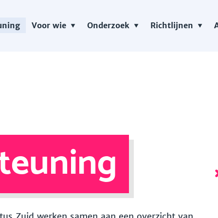
uning
Voor wie
Onderzoek
Richtlijnen
teuning
 Vitus Zuid werken samen aan een overzicht van