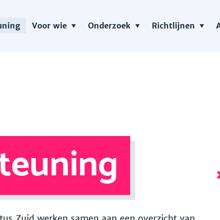
uning
Voor wie
Onderzoek
Richtlijnen
teuning
 Vitus Zuid werken samen aan een overzicht van