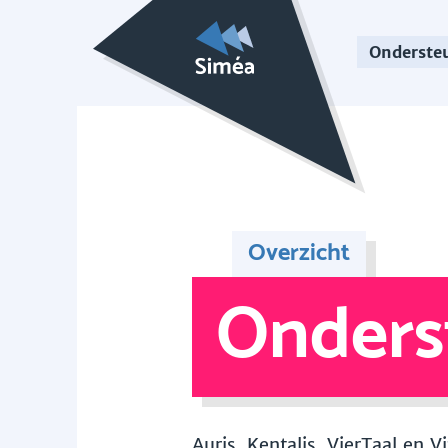
Onderste
Overzicht
Onders
Auris, Kentalis, VierTaal en