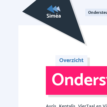
Onderste
Overzicht
Onders
Auris, Kentalis, VierTaal en