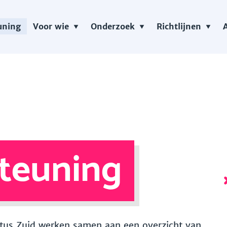
uning
Voor wie
Onderzoek
Richtlijnen
teuning
 Vitus Zuid werken samen aan een overzicht van