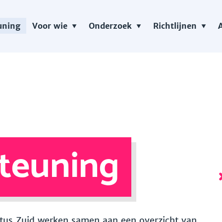
uning
Voor wie
Onderzoek
Richtlijnen
teuning
 Vitus Zuid werken samen aan een overzicht van