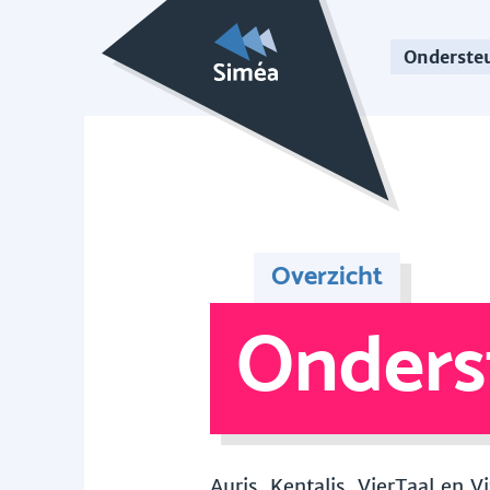
Onderste
Overzicht
Onders
Auris, Kentalis, VierTaal en