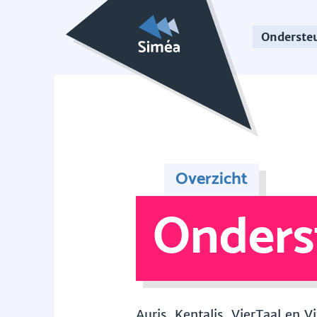
Onderste
Overzicht
Onders
Auris, Kentalis, VierTaal en