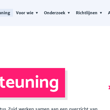
uning
Voor wie
Onderzoek
Richtlijnen
teuning
 Vitus Zuid werken samen aan een overzicht van