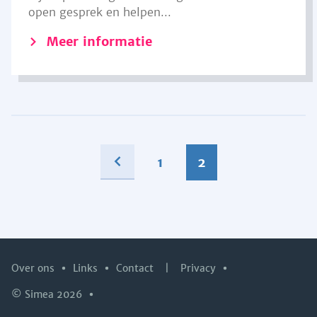
open gesprek en helpen...
Meer informatie
1
2
Over ons
Links
Contact
|
Privacy
© Simea 2026