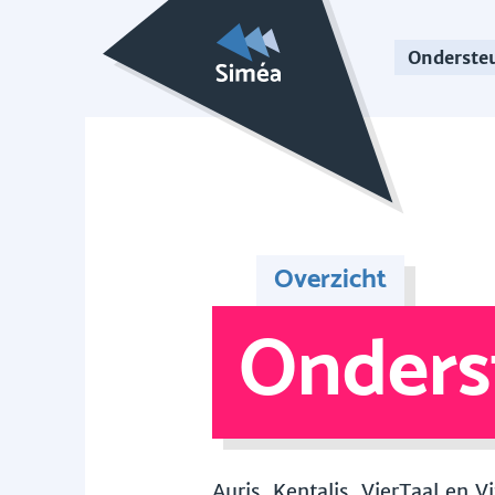
Onderste
Overzicht
Onders
Auris, Kentalis, VierTaal en