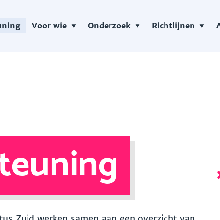
uning
Voor wie
Onderzoek
Richtlijnen
teuning
 Vitus Zuid werken samen aan een overzicht van