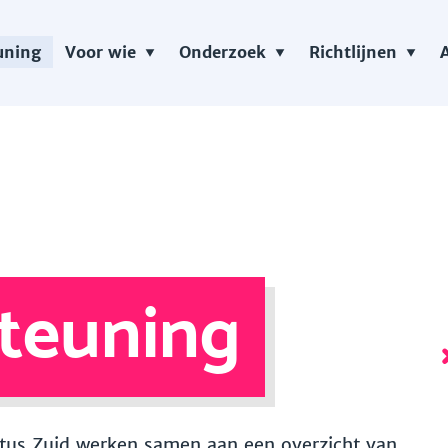
uning
Voor wie
Onderzoek
Richtlijnen
teuning
 Vitus Zuid werken samen aan een overzicht van