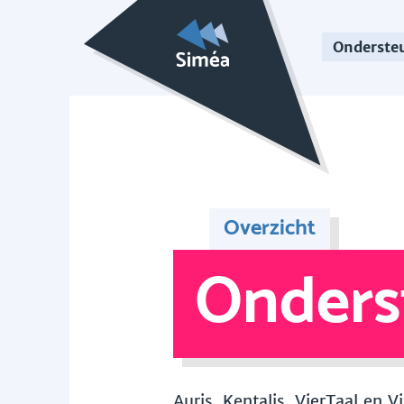
Onderste
Overzicht
Onders
Auris, Kentalis, VierTaal en