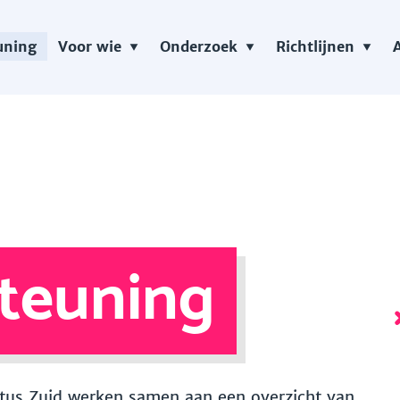
uning
Voor wie
Onderzoek
Richtlijnen
teuning
 Vitus Zuid werken samen aan een overzicht van