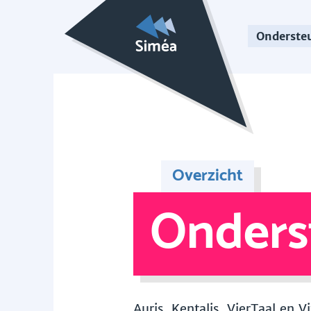
Onderste
Overzicht
Onders
Auris, Kentalis, VierTaal en