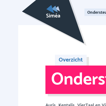
Onderste
Overzicht
Onders
Auris, Kentalis, VierTaal en