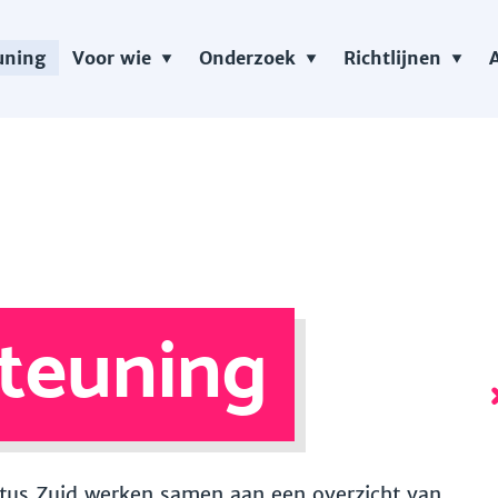
uning
Voor wie
Onderzoek
Richtlijnen
teuning
 Vitus Zuid werken samen aan een overzicht van