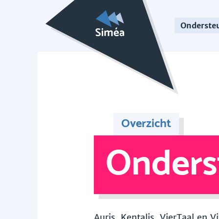
Onderste
Overzicht
Onders
Auris, Kentalis, VierTaal en