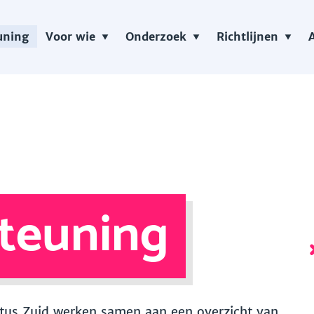
uning
Voor wie
Onderzoek
Richtlijnen
teuning
 Vitus Zuid werken samen aan een overzicht van