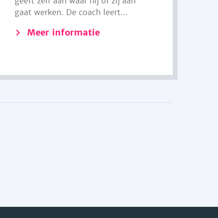
geeft zelf aan waar hij of zij aan
gaat werken. De coach leert...
Meer informatie