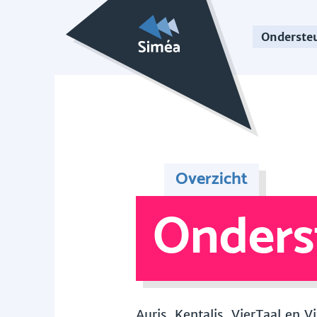
Onderste
Overzicht
Onders
Auris, Kentalis, VierTaal en