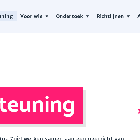
uning
Voor wie
Onderzoek
Richtlijnen
teuning
 Vitus Zuid werken samen aan een overzicht van