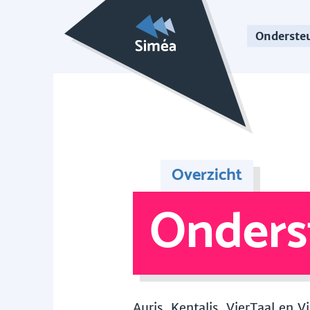
Onderste
Overzicht
Onders
Auris, Kentalis, VierTaal en