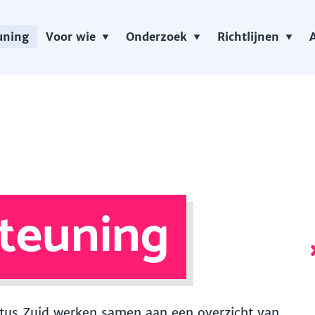
uning
Voor wie
Onderzoek
Richtlijnen
teuning
 Vitus Zuid werken samen aan een overzicht van