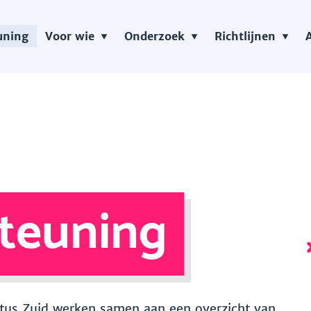
uning
Voor wie
Onderzoek
Richtlijnen
teuning
 Vitus Zuid werken samen aan een overzicht van