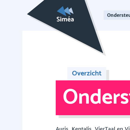
Onderste
Overzicht
Onders
Auris, Kentalis, VierTaal en