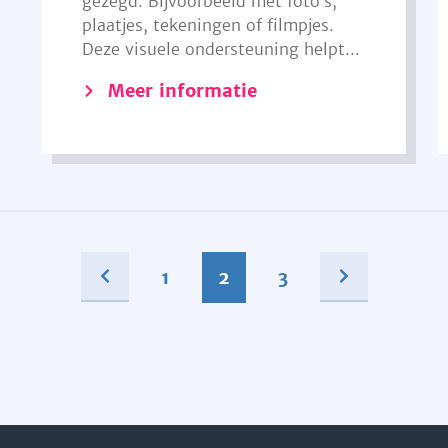
gezegd. Bijvoorbeeld met foto’s,
plaatjes, tekeningen of filmpjes.
Deze visuele ondersteuning helpt...
Meer informatie
1
2
3