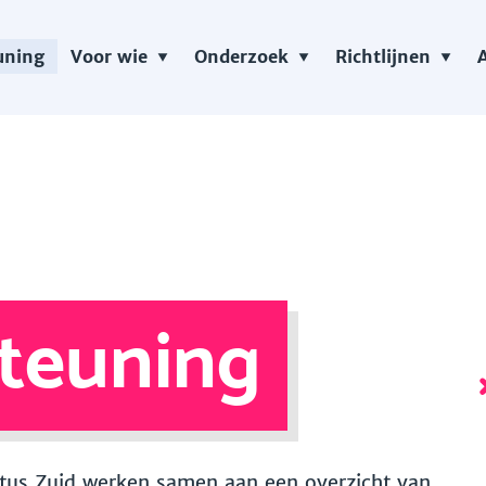
uning
Voor wie
Onderzoek
Richtlijnen
teuning
 Vitus Zuid werken samen aan een overzicht van