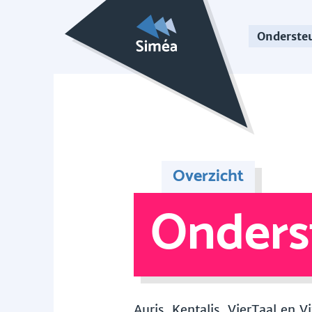
Onderste
Overzicht
Onders
Auris, Kentalis, VierTaal en