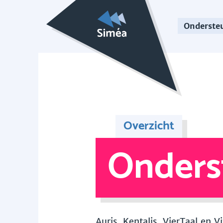
Onderste
Overzicht
Onders
Auris, Kentalis, VierTaal en