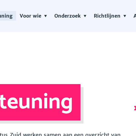
uning
Voor wie
Onderzoek
Richtlijnen
teuning
 Vitus Zuid werken samen aan een overzicht van