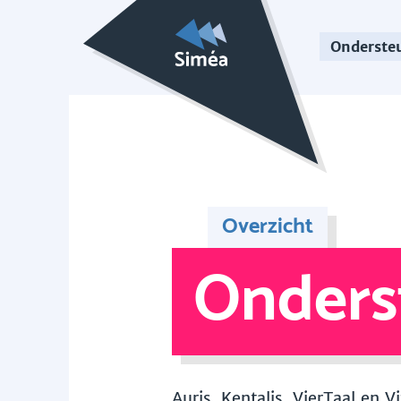
Onderste
Overzicht
Onders
Auris, Kentalis, VierTaal en