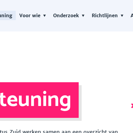
uning
Voor wie
Onderzoek
Richtlijnen
teuning
 Vitus Zuid werken samen aan een overzicht van