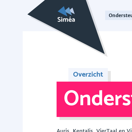
Onderste
Overzicht
Onders
Auris, Kentalis, VierTaal en