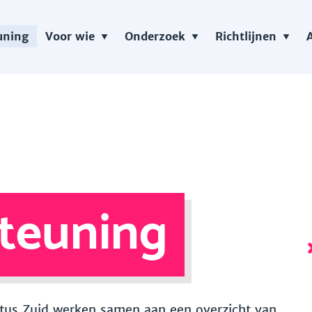
uning
Voor wie
Onderzoek
Richtlijnen
teuning
 Vitus Zuid werken samen aan een overzicht van