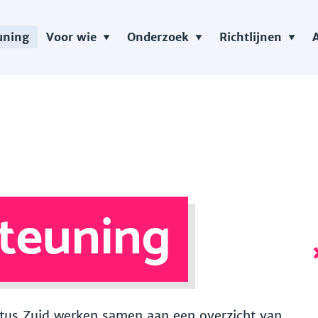
uning
Voor wie
Onderzoek
Richtlijnen
teuning
 Vitus Zuid werken samen aan een overzicht van