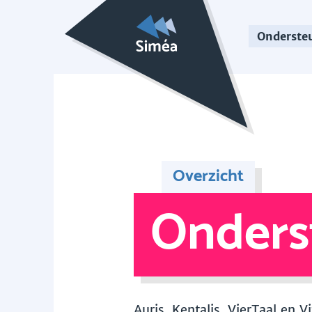
Onderste
Overzicht
Onders
Auris, Kentalis, VierTaal en