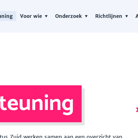
uning
Voor wie
Onderzoek
Richtlijnen
teuning
 Vitus Zuid werken samen aan een overzicht van