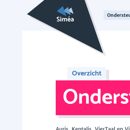
Onderste
Overzicht
Onders
Auris, Kentalis, VierTaal en