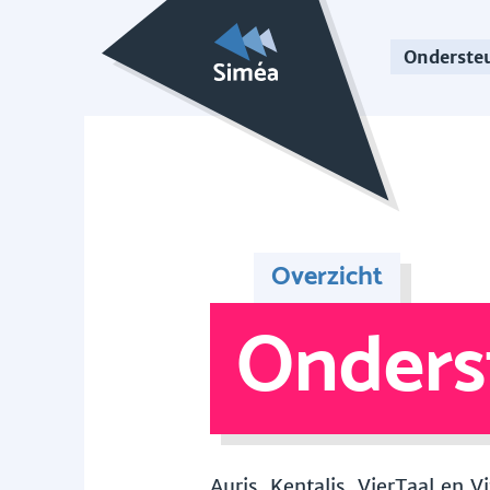
Onderste
Overzicht
Onders
Auris, Kentalis, VierTaal en