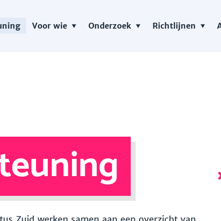
uning
Voor wie
Onderzoek
Richtlijnen
teuning
 Vitus Zuid werken samen aan een overzicht van