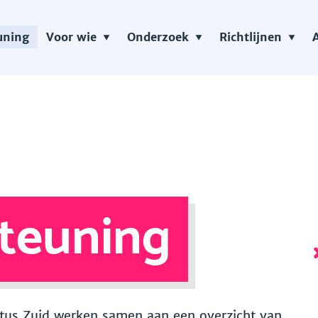
uning
Voor wie
Onderzoek
Richtlijnen
teuning
 Vitus Zuid werken samen aan een overzicht van