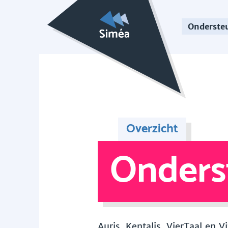
Onderste
Overzicht
Onders
Auris, Kentalis, VierTaal en