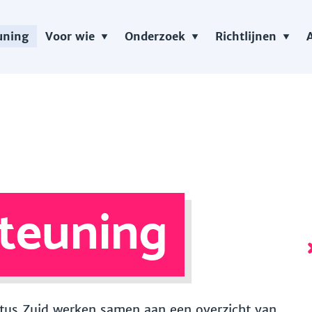
uning
Voor wie
Onderzoek
Richtlijnen
teuning
 Vitus Zuid werken samen aan een overzicht van