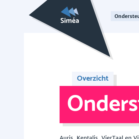
Onderste
Overzicht
Onders
Auris, Kentalis, VierTaal en