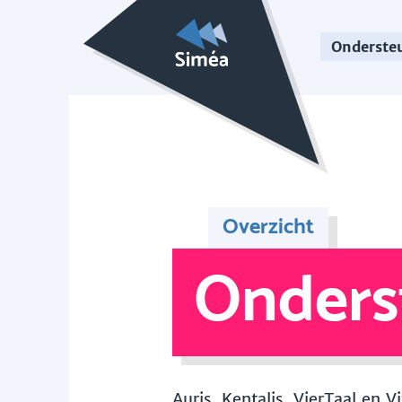
Onderste
Overzicht
Onders
Auris, Kentalis, VierTaal en