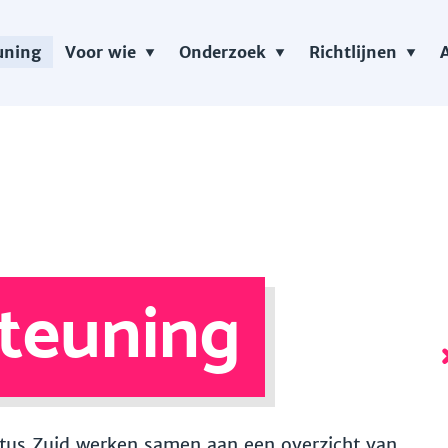
uning
Voor wie
Onderzoek
Richtlijnen
teuning
 Vitus Zuid werken samen aan een overzicht van