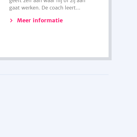
geeft zelf aan waar hij of zij aan
gaat werken. De coach leert...
Meer informatie