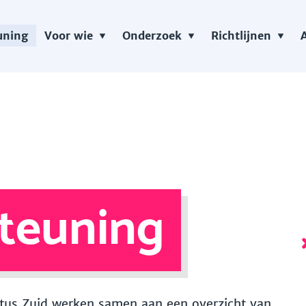
uning
Voor wie
Onderzoek
Richtlijnen
teuning
 Vitus Zuid werken samen aan een overzicht van