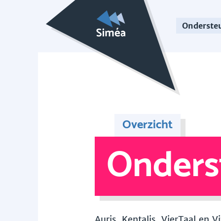
Onderste
Overzicht
Onders
Auris, Kentalis, VierTaal en