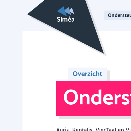
Onderste
Overzicht
Onders
Auris, Kentalis, VierTaal en