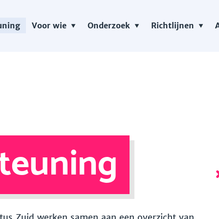
uning
Voor wie
Onderzoek
Richtlijnen
teuning
 Vitus Zuid werken samen aan een overzicht van