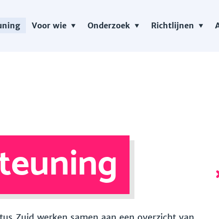
uning
Voor wie
Onderzoek
Richtlijnen
teuning
 Vitus Zuid werken samen aan een overzicht van