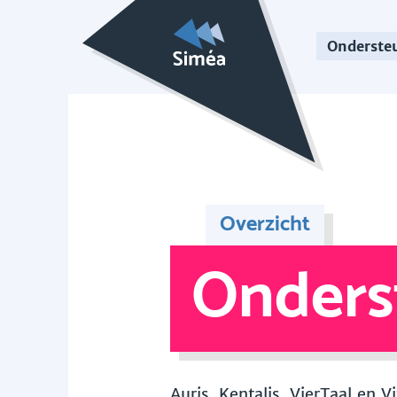
Onderste
Overzicht
Onders
Auris, Kentalis, VierTaal en