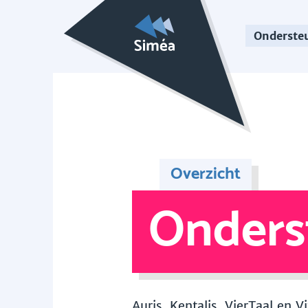
Onderste
Overzicht
Onders
Auris, Kentalis, VierTaal en