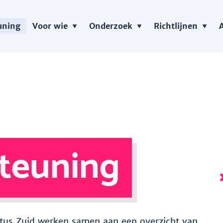
uning
Voor wie
Onderzoek
Richtlijnen
teuning
 Vitus Zuid werken samen aan een overzicht van