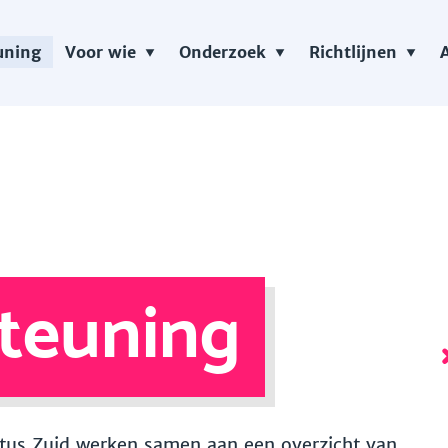
uning
Voor wie
Onderzoek
Richtlijnen
teuning
 Vitus Zuid werken samen aan een overzicht van