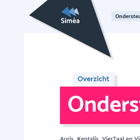
Onderste
Overzicht
Onders
Auris, Kentalis, VierTaal en