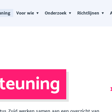
uning
Voor wie
Onderzoek
Richtlijnen
teuning
 Vitus Zuid werken samen aan een overzicht van