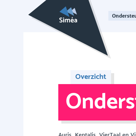
Onderste
Overzicht
Onders
Auris, Kentalis, VierTaal en