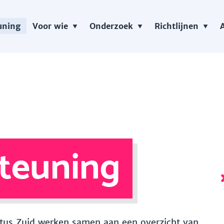
uning
Voor wie
Onderzoek
Richtlijnen
teuning
 Vitus Zuid werken samen aan een overzicht van