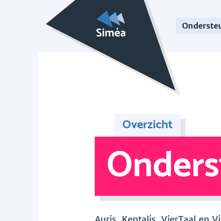
Onderste
Overzicht
Onders
Auris, Kentalis, VierTaal en