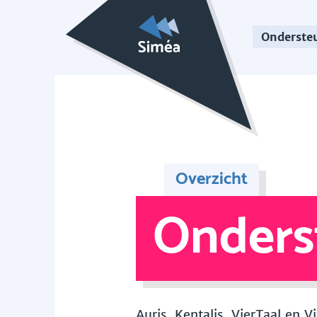
Onderste
Overzicht
Onders
Auris, Kentalis, VierTaal en