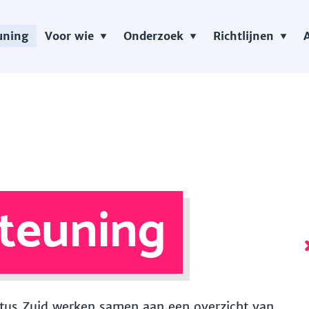
uning
Voor wie
Onderzoek
Richtlijnen
teuning
 Vitus Zuid werken samen aan een overzicht van