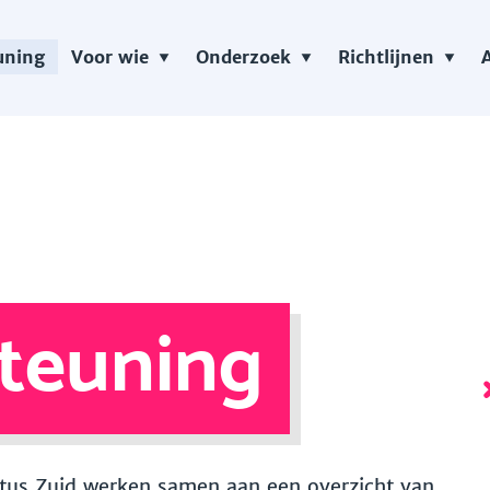
uning
Voor wie
Onderzoek
Richtlijnen
teuning
 Vitus Zuid werken samen aan een overzicht van