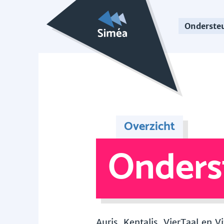
Onderste
Overzicht
Onders
Auris, Kentalis, VierTaal en