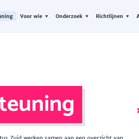
uning
Voor wie
Onderzoek
Richtlijnen
teuning
 Vitus Zuid werken samen aan een overzicht van