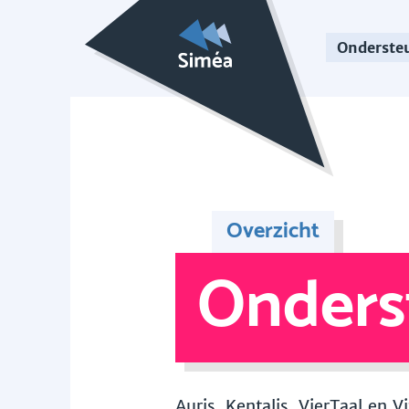
Onderste
Overzicht
Onders
Auris, Kentalis, VierTaal en