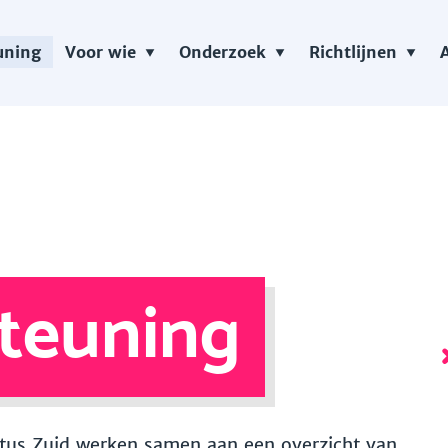
uning
Voor wie
Onderzoek
Richtlijnen
teuning
 Vitus Zuid werken samen aan een overzicht van