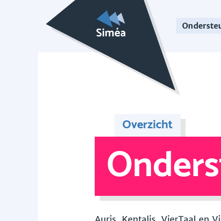
Onderste
Overzicht
Onders
Auris, Kentalis, VierTaal en