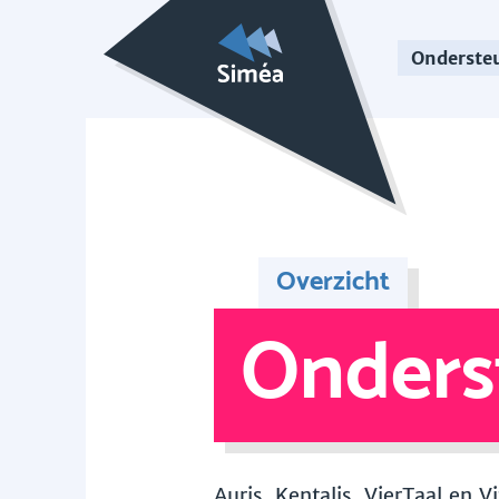
Onderste
Overzicht
Onders
Auris, Kentalis, VierTaal en