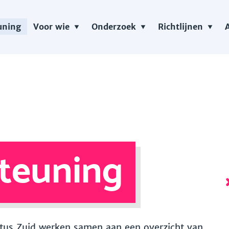
uning
Voor wie
Onderzoek
Richtlijnen
teuning
 Vitus Zuid werken samen aan een overzicht van